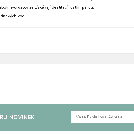
oli hydrosoly se získávají destilací rostlin párou.
ětinových vod.
ĚRU NOVINEK