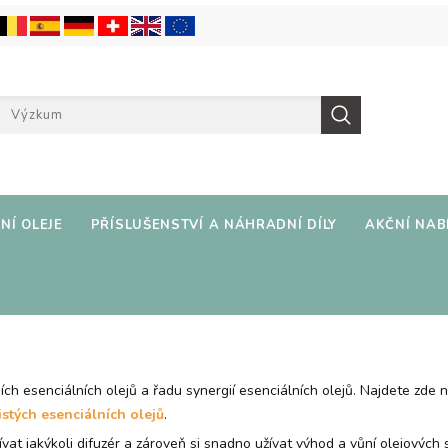
NÍ OLEJE
PŘÍSLUŠENSTVÍ A NÁHRADNÍ DÍLY
AKČNÍ NAB
ních esenciálních olejů a řadu synergií esenciálních olejů. Najdete zde 
istých esenciálních olejů
.
vat jakýkoli difuzér a zároveň si snadno užívat výhod a vůní olejových 