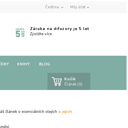
Čeština
Můj účet


Záruka na difuzory je 5 let
Zjistěte více
ÍDKY
KNIHY
BLOG
Košík
Článek (0)
náš článek o esenciálních olejích
a jejich
směsí.