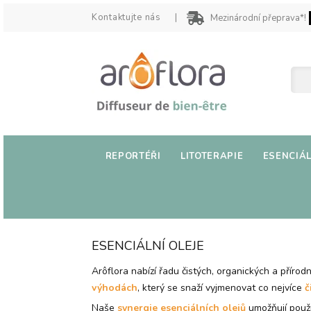
Kontaktujte nás
Mezinárodní přeprava*!
REPORTÉŘI
LITOTERAPIE
ESENCIÁL
ESENCIÁLNÍ OLEJE
Arôflora nabízí řadu čistých, organických a přírod
výhodách
, který se snaží vyjmenovat co nejvíce
č
Naše
synergie esenciálních olejů
umožňují použí