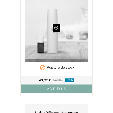

Rupture de stock
43,92 €
54,90 €
-20%
VOIR PLUS
Lealia : Diffuseur ultrasonique