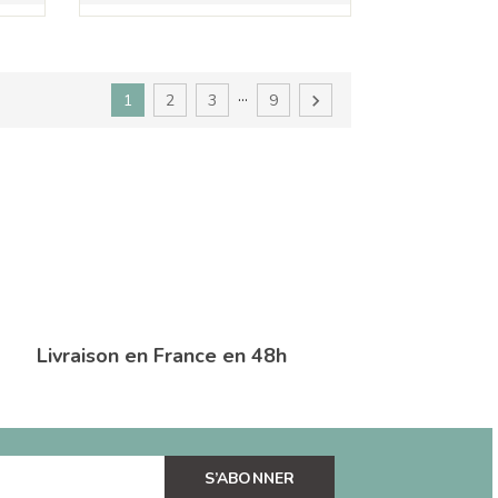
…
1
2
3
9

Livraison en France en 48h