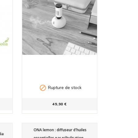

Rupture de stock
49,90 €
ONA lemon : diffuseur d'huiles
lia
essentielles par nébulisation