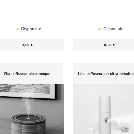
Disponible
Disponible


9,95 €
8,95 €
Elia : diffuseur ultrasonique
Lilia : diffuseur par ultra-nébulis