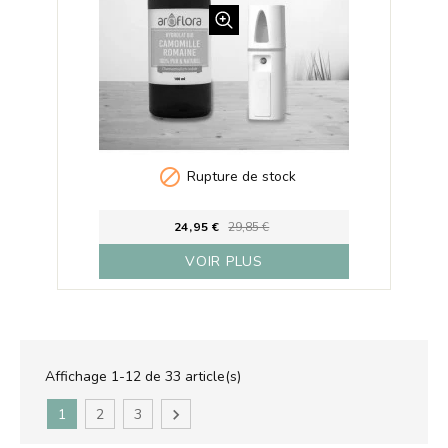

Rupture de stock
24,95 €
29,85 €
VOIR PLUS
Affichage 1-12 de 33 article(s)
1
2
3
