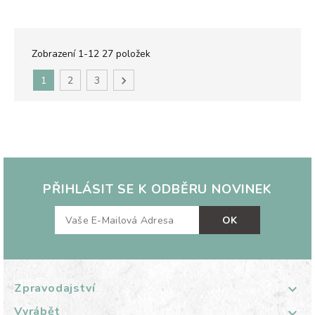
Zobrazení 1-12 27 položek
1
2
3

PŘIHLÁSIT SE K ODBĚRU NOVINEK
Zpravodajství

Vyrábět
