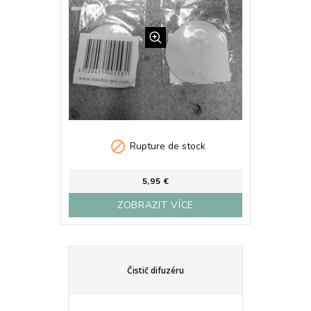

Rupture de stock
5,95 €
ZOBRAZIT VÍCE
Čistič difuzéru