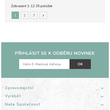
Zobrazení 1-12 35 položek
1
2
3

PŘIHLÁSIT SE K ODBĚRU NOVINEK
Zpravodajství

Vyrábět

Naše Společnost
