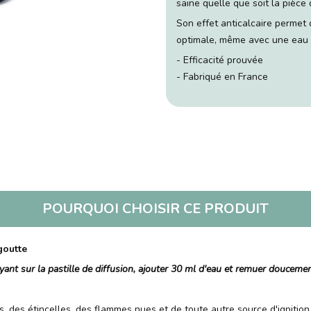
saine quelle que soit la pièce 
Son effet anticalcaire permet
optimale, même avec une eau c
- Efficacité prouvée
- Fabriqué en France
POURQUOI CHOISIR CE PRODUIT
goutte
yant sur la pastille de diffusion, ajouter 30 ml d'eau et remuer douceme
s, des étincelles, des flammes nues et de toute autre source d'ignition