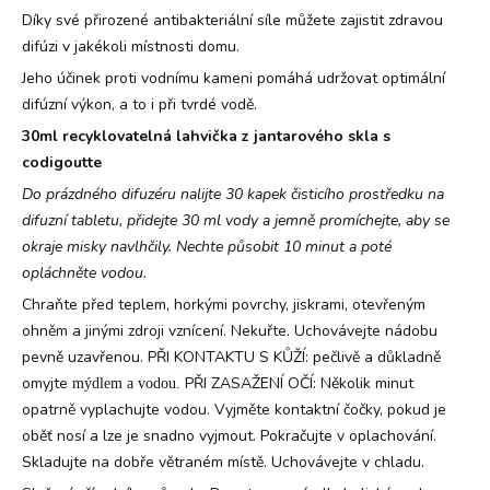
Díky své přirozené antibakteriální síle můžete zajistit zdravou
difúzi v jakékoli místnosti domu.
Jeho účinek proti vodnímu kameni pomáhá udržovat optimální
difúzní výkon, a to i při tvrdé vodě.
30ml recyklovatelná lahvička z jantarového skla s
codigoutte
Do prázdného difuzéru nalijte 30 kapek čisticího prostředku na
difuzní tabletu, přidejte 30 ml vody a jemně promíchejte, aby se
okraje misky navlhčily. Nechte působit 10 minut a poté
opláchněte vodou.
Chraňte před teplem, horkými povrchy, jiskrami, otevřeným
ohněm a jinými zdroji vznícení. Nekuřte. Uchovávejte nádobu
pevně uzavřenou. PŘI KONTAKTU S KŮŽÍ: pečlivě a důkladně
omyjte
PŘI ZASAŽENÍ OČÍ: Několik minut
mýdlem a vodou.
opatrně vyplachujte vodou. Vyjměte kontaktní čočky, pokud je
oběť nosí a lze je snadno vyjmout. Pokračujte v oplachování.
Skladujte na dobře větraném místě. Uchovávejte v chladu.