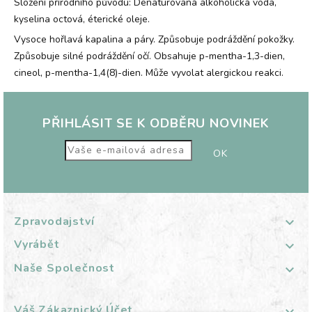
Složení přírodního původu: Denaturovaná alkoholická voda,
kyselina octová, éterické oleje.
Vysoce hořlavá kapalina a páry. Způsobuje podráždění pokožky.
Způsobuje silné podráždění očí. Obsahuje p-mentha-1,3-dien,
cineol, p-mentha-1,4(8)-dien. Může vyvolat alergickou reakci.
PŘIHLÁSIT SE K ODBĚRU NOVINEK
Zpravodajství

Vyrábět

Naše Společnost

Váš Zákaznický Účet
