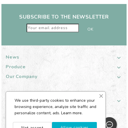
SUBSCRIBE TO THE NEWSLETTER
News

Produce

Our Company

Your Customer Account
We use third-party cookies to enhance your

browsing experience, analyze site traffic and
personalize content, ads.
Learn more.
© 2026 Aroflora - Well-being diffuser
Allow cookies
Not accept