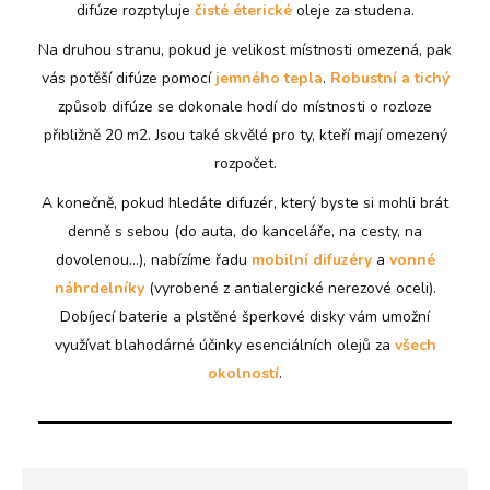
difúze rozptyluje
čisté éterické
oleje za studena.
Na druhou stranu, pokud je velikost místnosti omezená, pak
vás potěší difúze pomocí
jemného tepla
.
Robustní a tichý
způsob difúze se dokonale hodí do místnosti o rozloze
přibližně 20 m2. Jsou také skvělé pro ty, kteří mají omezený
rozpočet.
A konečně, pokud hledáte difuzér, který byste si mohli brát
denně s sebou (do auta, do kanceláře, na cesty, na
dovolenou...), nabízíme řadu
mobilní difuzéry
a
vonné
náhrdelníky
(vyrobené z antialergické nerezové oceli).
Dobíjecí baterie a plstěné šperkové disky vám umožní
využívat blahodárné účinky esenciálních olejů za
všech
okolností
.