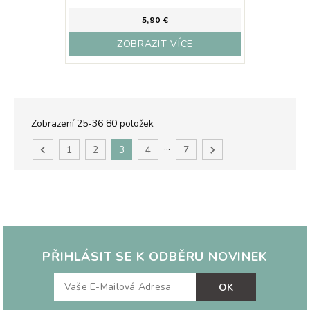
5,90 €
ZOBRAZIT VÍCE
Zobrazení 25-36 80 položek
…

1
2
3
4
7

PŘIHLÁSIT SE K ODBĚRU NOVINEK