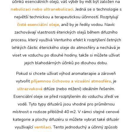
účinků esenciálních olejů, váš výběr by měl být založen na
nebulizaci
nebo
ultranebulizaci
. Jedná se o technologie s
největší technickou a terapeutickou účinností. Rozptylují
čisté esenciální oleje
, aniž by je ředily vodou. Navíc
zachovávají vlastnosti éterických olejů během difuzního
procesu, který využívá Venturiho efekt k rozptýlení četných
lehkých částic éterického oleje do atmosféry a nechává je
viset ve vzduchu po dlouhé hodiny, takže si můžete užívat
jejich blahodárných účinků po dlouhou dobu.
Pokud si chcete užívat výhod aromaterapie a zároveň
vytvořit
příjemnou čichovou a vizuální atmosféru
, je
ultrazvuková
difúze (nebo mlžení) ideálním řešením.
Esenciální oleje se před rozptýlením do vzduchu zředí ve
vodě. Tyto typy difuzérů jsou vhodné pro průměrnou
místnost o rozloze přibližně 40 m2. V rámci stejné cenové
kategorie a plochy difuzéru si můžete vybrat také difuzér
využívající
ventilaci
. Tento jednoduchý a účinný způsob